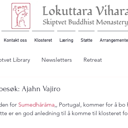
Kontakt oss
Klosteret
Læring
Støtte
Arrangemente
ptvet Library
Newsletters
Retreat
ebesøk: Ajahn Vajiro
den for 
Sumedhārāma
,, Portugal, kommer for å bo 
te er en god anledning til å komme til klosteret for