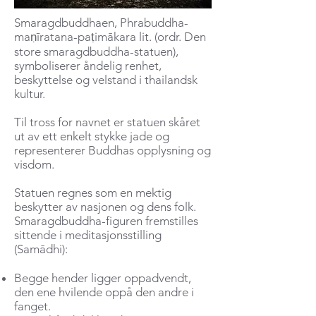
Smaragdbuddhaen, Phrabuddha-
maṇīratana-paṭimākara lit. (ordr. Den
store smaragdbuddha-statuen),
symboliserer åndelig renhet,
beskyttelse og velstand i thailandsk
kultur.
Til tross for navnet er statuen skåret
ut av ett enkelt stykke jade og
representerer Buddhas opplysning og
visdom.
Statuen regnes som en mektig
beskytter av nasjonen og dens folk.
Smaragdbuddha-figuren fremstilles
sittende i meditasjonsstilling
(Samādhi):
Begge hender ligger oppadvendt,
den ene hvilende oppå den andre i
fanget.