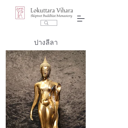
ปางลีลา