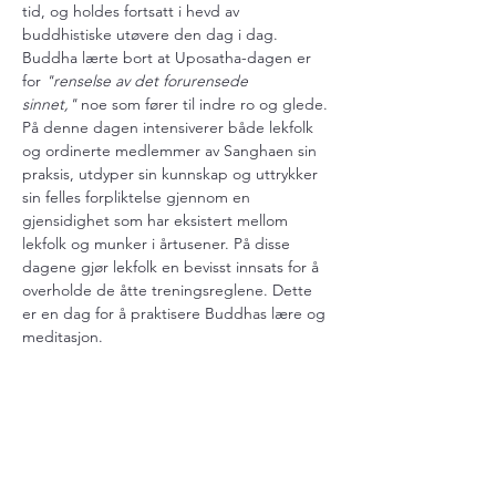
tid, og holdes fortsatt i hevd av 
buddhistiske utøvere den dag i dag. 
Buddha lærte bort at Uposatha-dagen er 
for 
"renselse av det forurensede 
sinnet,"
 noe som fører til indre ro og glede. 
På denne dagen intensiverer både lekfolk 
og ordinerte medlemmer av Sanghaen sin 
praksis, utdyper sin kunnskap og uttrykker 
sin felles forpliktelse gjennom en 
gjensidighet som har eksistert mellom 
lekfolk og munker i årtusener. På disse 
dagene gjør lekfolk en bevisst innsats for å 
overholde de åtte treningsreglene. Dette 
er en dag for å praktisere Buddhas lære og 
meditasjon.
Uposatha-dagen markeres omtrent en 
gang i uken i samsvar med de fire 
månefasene: nymåne, fullmåne og de to 
halvmånene mellom.