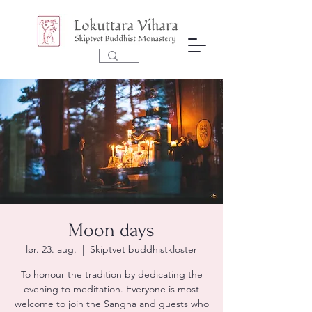
Moon days
lør. 23. aug.
  |  
Skiptvet buddhistkloster
To honour the tradition by dedicating the
evening to meditation. Everyone is most
welcome to join the Sangha and guests who