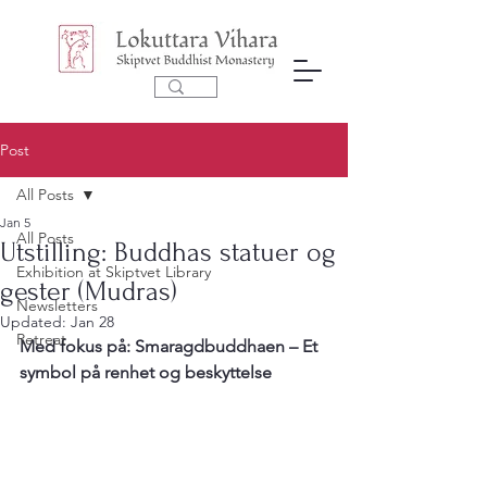
Post
All Posts
Jan 5
All Posts
Utstilling: Buddhas statuer og
Exhibition at Skiptvet Library
gester (Mudras)
Newsletters
Updated:
Jan 28
Retreat
Med fokus på: Smaragdbuddhaen – Et 
symbol på renhet og beskyttelse