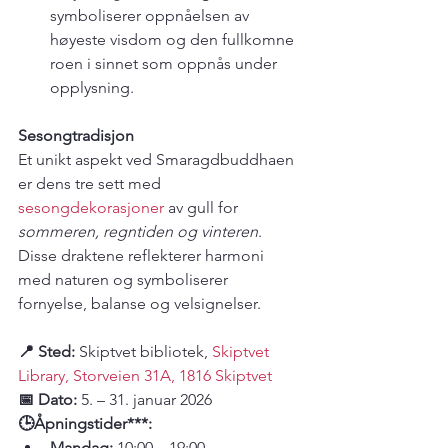
symboliserer oppnåelsen av 
høyeste visdom og den fullkomne 
roen i sinnet som oppnås under 
opplysning.
Sesongtradisjon
Et unikt aspekt ved Smaragdbuddhaen 
er dens tre sett med 
sesongdekorasjoner
 av gull for 
sommeren, regntiden og vinteren
. 
Disse draktene reflekterer harmoni 
med naturen og symboliserer 
fornyelse, balanse og velsignelser.
📍 Sted:
 Skiptvet bibliotek, 
Skiptvet 
Library, Storveien 31A, 1816 Skiptvet
📅 Dato:
 5. – 31. januar 2026
🕒Åpningstider***:
Mandag:
 10:00 – 19:00