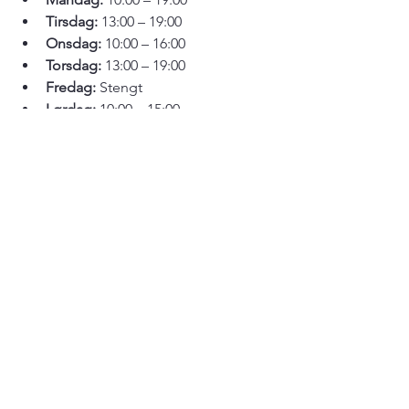
Tirsdag:
 13:00 – 19:00
Onsdag:
 10:00 – 16:00
Torsdag:
 13:00 – 19:00
Fredag:
 Stengt
Lørdag:
 10:00 – 15:00
Søndag:
 Stengt
*
Buddha forsto de fire edle sannheter 
og 
avhengig oppståen
** Statuen som vises på utstillingen er 
en replika av Smaragdbuddhaen.
*** Vennligst besøk 
Skiptvet biblioteks 
nettside
 for de siste oppdateringene.
Bli med oss for å utforske den dype 
symbolikken og freden bak disse 
hellige gestene.