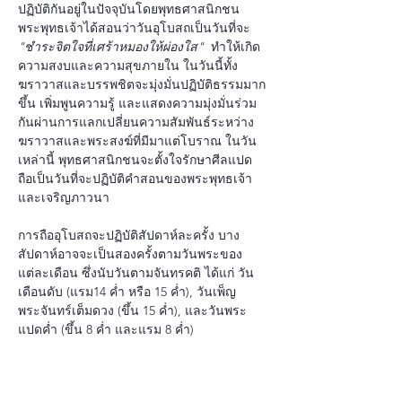
ปฏิบัติกันอยู่ในปัจจุบันโดยพุทธศาสนิกชน 
พระพุทธเจ้าได้สอนว่าวันอุโบสถเป็นวันที่จะ 
"ชำระจิตใจที่เศร้าหมองให้ผ่องใส" 
 ทำให้เกิด
ความสงบและความสุขภายใน ในวันนี้ทั้ง
ฆราวาสและบรรพชิตจะมุ่งมั่นปฏิบัติธรรมมาก
ขึ้น เพิ่มพูนความรู้ และแสดงความมุ่งมั่นร่วม
กันผ่านการแลกเปลี่ยนความสัมพันธ์ระหว่าง
ฆราวาสและพระสงฆ์ที่มีมาแต่โบราณ ในวัน
เหล่านี้ พุทธศาสนิกชนจะตั้งใจรักษาศีลแปด 
ถือเป็นวันที่จะปฏิบัติคำสอนของพระพุทธเจ้า
และเจริญภาวนา
การถืออุโบสถจะปฏิบัติสัปดาห์ละครั้ง บาง
สัปดาห์อาจจะเป็นสองครั้งตามวันพระของ
แต่ละเดือน ซึ่งนับวันตามจันทรคติ ได้แก่ วัน
เดือนดับ (แรม14 ค่ำ หรือ 15 ค่ำ), วันเพ็ญ
พระจันทร์เต็มดวง (ขึ้น 15 ค่ำ), และวันพระ
แปดค่ำ (ขึ้น 8 ค่ำ และแรม 8 ค่ำ)
ที่นี่ใน ชิปท์เว็ท  เราพยายามที่จะรักษาประเพณี
นี้ไว้โดยการอุทิศช่วงเย็นให้กับการเจริญ