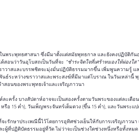
ในพระพุทธศาสนา ซึ่งมีมาตั้งแต่สมัยพุทธกาล และยังคงปฏิบัติกันอย
้สอนว่าวันอุโบสถเป็นวันที่จะ 
"ชำระจิตใจที่เศร้าหมองให้ผ่องใส"
ราวาสและบรรพชิตจะมุ่งมั่นปฏิบัติธรรมมากขึ้น เพิ่มพูนความรู้ แ
ันธ์ระหว่างฆราวาสและพระสงฆ์ที่มีมาแต่โบราณ ในวันเหล่านี้ พ
บัติคำสอนของพระพุทธเจ้าและเจริญภาวนา
ห์ละครั้ง บางสัปดาห์อาจจะเป็นสองครั้งตามวันพระของแต่ละเดือน 
 หรือ 15 ค่ำ), วันเพ็ญพระจันทร์เต็มดวง (ขึ้น 15 ค่ำ), และวันพระแปด
ามที่จะรักษาประเพณีนี้ไว้โดยการอุทิศช่วงเย็นให้กับการเจริญภาวนา
้ที่ปฏิติบัตธรรมอยู่ที่วัด ไม่ว่าจะเป็นช่วงใดช่วงหนึ่งหรือทั้งหมด