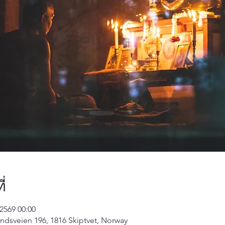
่
 2569 00:00
undsveien 196, 1816 Skiptvet, Norway