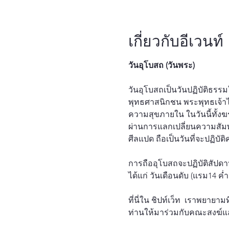
เกี่ยวกับอีเวนท์
วันอุโบสถ (วันพระ)
วันอุโบสถเป็นวันปฏิบัติธรรม
พุทธศาสนิกชน พระพุทธเจ้าได
ความสุขภายใน ในวันนี้ทั้งฆ
ผ่านการแลกเปลี่ยนความสัมพ
ศีลแปด ถือเป็นวันที่จะปฏิ
การถืออุโบสถจะปฏิบัติสัปดา
ได้แก่ วันเดือนดับ (แรม14 ค่ำ
ที่นี่ใน ชิปท์เว็ท  เราพยาย
ท่านให้มาร่วมกับคณะสงฆ์และผู