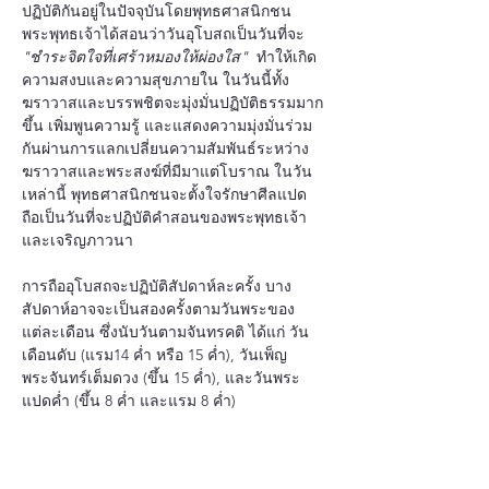
ปฏิบัติกันอยู่ในปัจจุบันโดยพุทธศาสนิกชน 
พระพุทธเจ้าได้สอนว่าวันอุโบสถเป็นวันที่จะ 
"ชำระจิตใจที่เศร้าหมองให้ผ่องใส" 
 ทำให้เกิด
ความสงบและความสุขภายใน ในวันนี้ทั้ง
ฆราวาสและบรรพชิตจะมุ่งมั่นปฏิบัติธรรมมาก
ขึ้น เพิ่มพูนความรู้ และแสดงความมุ่งมั่นร่วม
กันผ่านการแลกเปลี่ยนความสัมพันธ์ระหว่าง
ฆราวาสและพระสงฆ์ที่มีมาแต่โบราณ ในวัน
เหล่านี้ พุทธศาสนิกชนจะตั้งใจรักษาศีลแปด 
ถือเป็นวันที่จะปฏิบัติคำสอนของพระพุทธเจ้า
และเจริญภาวนา
การถืออุโบสถจะปฏิบัติสัปดาห์ละครั้ง บาง
สัปดาห์อาจจะเป็นสองครั้งตามวันพระของ
แต่ละเดือน ซึ่งนับวันตามจันทรคติ ได้แก่ วัน
เดือนดับ (แรม14 ค่ำ หรือ 15 ค่ำ), วันเพ็ญ
พระจันทร์เต็มดวง (ขึ้น 15 ค่ำ), และวันพระ
แปดค่ำ (ขึ้น 8 ค่ำ และแรม 8 ค่ำ)
ที่นี่ใน ชิปท์เว็ท  เราพยายามที่จะรักษาประเพณี
นี้ไว้โดยการอุทิศช่วงเย็นให้กับการเจริญ