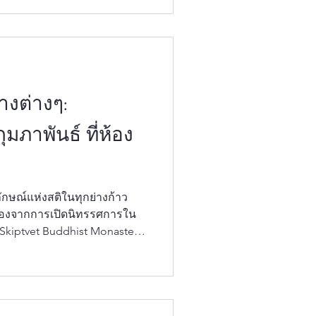
dhist Monastery) ร่วมกับห้อง
่จะนำทุกท่านเดินทางต่อในโลก
ุทธศาสนา สำหรับเดือน
ไปที่ "พระพุทธรูปปาง
ว" (Ratanaghara) ผลงานชิ้นเอกที่สะท้อนถึง...
างต่างๆ:
มภาพันธ์ ที่ห้อง
นื่องจากการเปิดนิทรรศการใน
(Skiptvet Buddhist Monastery)
วามยินดีที่จะสานต่อการเดินทาง
ณ์ทางพุทธศาสนา สำหรับเดือน
พระพุทธรูปปางลีลา' (Walking
้วยพลังอันสื่อถึง 'สติในทุกย่าง
 และ 'ภาวะผู้นำที่สง่างาม'