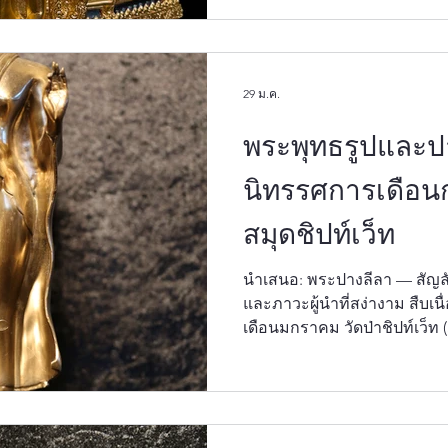
วัดป่าชิปท์เว็ท (Skiptvet Bud
สมุดชิปท์เว็ท มีความยินดีที
แห่งศิลปะและสัญลักษณ์ทางพ
มีนาคมนี้ เราจะมุ่งความสนใจ
29 ม.ค.
เรือนแก้
พระพุทธรูปและป
นิทรรศการเดือนกุ
สมุดชิปท์เว็ท
นำเสนอ: พระปางลีลา — สัญลักษณ์แห่งสติในทุกย่างก้าว
และภาวะผู้นำที่สง่างาม สืบเ
เดือนมกราคม วัดป่าชิปท์เว็ท 
ร่วมกับห้องสมุดชิปท์เว็ท มีค
เพื่อสำรวจศิลปะและสัญลักษ
กุมภาพันธ์นี้ เราขอนำเสนอ '
Buddha) ผลงานชิ้นเอกที่เปี่ยมด
ก้าว' (Mindfulness in Motion)