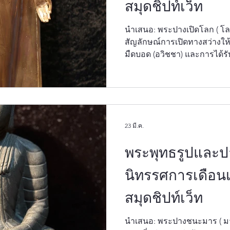
สมุดชิปท์เว็ท
นำเสนอ: พระปางเปิดโลก ( โล
สัญลักษณ์การเปิดทางสว่างให
มืดบอด (อวิชชา) และการได้ร
เสนอนิทรรศการอันเกี่ยวกับ 
ของพระพุทธโสธรในเดือนที่ผ่านมา 
ห้องสมุดชิปท์เว็ท มีความยินด
โลกแห่งศิลปะและสัญลักษณ์
กรกฏาคมนี้ เรานำเสนอ "พระ
23 มี.ค.
รณปาฏิหาริย์" ผลงานที่สะท้
ปัญญาญาณ" และสภาวะที
พระพุทธรูปและป
นิทรรศการเดือนเ
สมุดชิปท์เว็ท
นำเสนอ: พระปางชนะมาร ( มารวิชัย) — สั