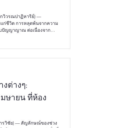
กวิวรณปาฏิหาริย์) —
้แก่ชีวิต การหลุดพ้นจากความ
ับปัญญาญาณ ต่อเนื่องจากนำ
"ความสะอาด ความบริสุทธิ์"
วัดป่าชิปท์เว็ท ร่วมกับ
ีที่จะนำทุกท่านเดินทางต่อใน
ทางพุทธศาสนา สำหรับเดือน
พุทธรูปปางเปิดโลก — โลกวิว
อนถึง "ความสว่างไสวแห่ง
างต่างๆ:
มษายน ที่ห้อง
ญลักษณ์ของช่วง