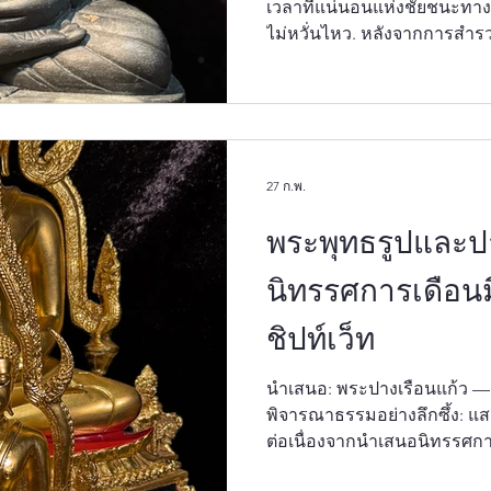
เวลาที่แน่นอนแห่งชัยชนะทางจ
ไม่หวั่นไหว. หลังจากการสำ
ในเดือนมีนาคม วัดป่าชิปท์เว็
Monastery) และห้องสมุดชิปท์เ
เดินทางต่อในโลกแห่งศิลปะ
สำหรับเดือนเมษายน เราขอน
ที่มีชื่อเสียงที่สุดในศิลปะพ
27 ก.พ.
มาร (Māravijaya Mudrā) . มัก
พระพุทธร
พระพุทธรูปและป
นิทรรศการเดือนม
ชิปท์เว็ท
นำเสนอ: พระปางเรือนแก้ว — สัญญาลักษณ์ แห่งการ
พิจารณาธรรมอย่างลึกซึ้ง: แสดง
ต่อเนื่องจากนำเสนอนิทรรศการอ
ก้าว และภาวะผู้นำที่สง่างาม " เมื่อเดือนกุมภาพันธ์ที่ผ่าน