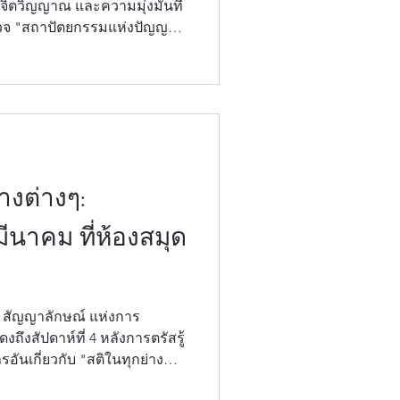
ิตวิญญาณ และความมุ่งมั่นที่
รวจ "สถาปัตยกรรมแห่งปัญญา"
ท (Skiptvet Buddhist
ว็ท มีความยินดีที่จะนำทุกท่าน
และสัญลักษณ์ทางพุทธศาสนา
ำเสนอคุณสมบัติในหนึ่งในภาพ
ุทธศาสนา: พระพุทธเจ้าปางชนะ
ถูกเลือกเป็นพระประธาน รูป
างต่างๆ:
ีนาคม ที่ห้องสมุด
ถึงสัปดาห์ที่ 4 หลังการตรัสรู้
ันเกี่ยวกับ "สติในทุกย่าง
มา