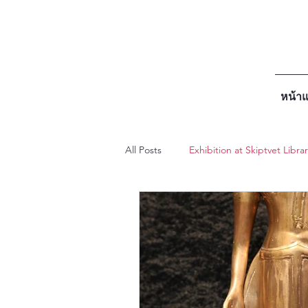
หน้า
All Posts
Exhibition at Skiptvet Libra